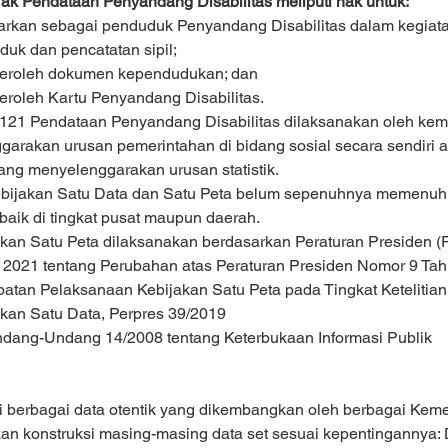
ak Pendataan Penyandang Disabilitas meliputi hak untuk:
tarkan sebagai penduduk Penyandang Disabilitas dalam kegiata
uk dan pencatatan sipil;
roleh dokumen kependudukan; dan
roleh Kartu Penyandang Disabilitas.
121 Pendataan Penyandang Disabilitas dilaksanakan oleh kem
arakan urusan pemerintahan di bidang sosial secara sendiri 
ng menyelenggarakan urusan statistik.
bijakan Satu Data dan Satu Peta belum sepenuhnya memenuhi
s baik di tingkat pusat maupun daerah.
akan Satu Peta dilaksanakan berdasarkan Peraturan Presiden (
 2021 tentang Perubahan atas Peraturan Presiden Nomor 9 Tah
atan Pelaksanaan Kebijakan Satu Peta pada Tingkat Ketelitian
akan Satu Data, Perpres 39/2019
dang-Undang 14/2008 tentang Keterbukaan Informasi Publik
 berbagai data otentik yang dikembangkan oleh berbagai Kem
n konstruksi masing-masing data set sesuai kepentingannya: 