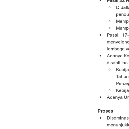
Pasal 22 H
Didaf
pendud
Mempe
Mempe
Pasal 117-
menyelengg
lembaga ya
Adanya Ke
disabilita
Kebij
Tahun
Percep
Kebij
Adanya Un
Proses
Diseminasi
menunjukka