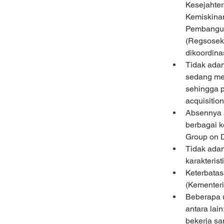
Kesejahte
Kemiskinan
Pembangun
(Regsosek)
dikoordin
Tidak adan
sedang men
sehingga p
acquisition
Absennya a
berbagai k
Group on Di
Tidak adan
karakteristi
Keterbatas
(Kementeri
Beberapa u
antara lai
bekerja sa