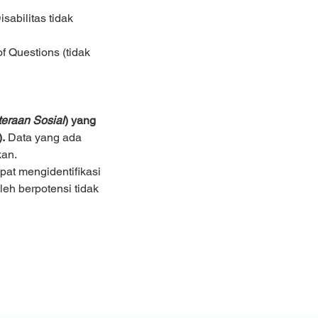
abilitas tidak 
 Questions (tidak 
eraan Sosial
) yang 
.
 Data yang ada 
kan.
pat mengidentifikasi 
eh berpotensi tidak 