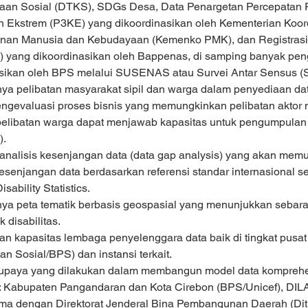
raan Sosial (DTKS), SDGs Desa, Data Penargetan Percepatan
 Ekstrem (P3KE) yang dikoordinasikan oleh Kementerian Koord
an Manusia dan Kebudayaan (Kemenko PMK), dan Registrasi 
 yang dikoordinasikan oleh Bappenas, di samping banyak pen
asikan oleh BPS melalui SUSENAS atau Survei Antar Sensus 
ya pelibatan masyarakat sipil dan warga dalam penyediaan data
gevaluasi proses bisnis yang memungkinkan pelibatan aktor 
elibatan warga dapat menjawab kapasitas untuk pengumpulan 
).
nalisis kesenjangan data (data gap analysis) yang akan memu
esenjangan data berdasarkan referensi standar internasional s
sability Statistics.
ya peta tematik berbasis geospasial yang menunjukkan sebara
k disabilitas.
an kapasitas lembaga penyelenggara data baik di tingkat pusa
an Sosial/BPS) dan instansi terkait.
paya yang dilakukan dalam membangun model data komprehensi
n: Kabupaten Pangandaran dan Kota Cirebon (BPS/Unicef), DIL
ma dengan Direktorat Jenderal Bina Pembangunan Daerah (Dit