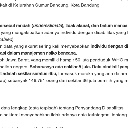
erkait di Kelurahan Sumur Bandung, Kota Bandung.
tersebut rendah (
underestimate
), tidak akurat, dan belum menc
 yang mengakibatkan adanya individu dengan disabilitas yang tid
sabled
).
 data yang akurat sering kali menyebabkan 
individu dengan di
nasi dalam manajemen risiko bencana.
oh Jawa Barat, yang memiliki hampir 50 juta penduduk. WHO m
setiap negara. 
Seharusnya ada sekitar 5 juta. Data otoritatif yan
 adalah sekitar seratus ribu,
 termasuk mereka yang ada dalam
tap) sebanyak 146.751 orang dari sekitar 36 juta pemilih yang 
data lengkap (data terpisah) tentang Penyandang Disabilitas.
 sektoral menyebabkan tidak adanya data terintegrasi tentan
.