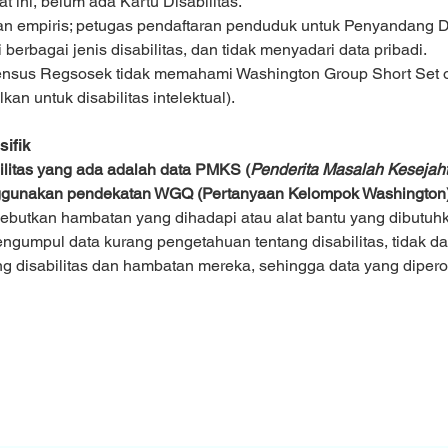
t ini, belum ada Kartu Disabilitas.
 empiris; petugas pendaftaran penduduk untuk Penyandang Dis
erbagai jenis disabilitas, dan tidak menyadari data pribadi.
nsus Regsosek tidak memahami Washington Group Short Set of
an untuk disabilitas intelektual).
ifik
ilitas yang ada adalah data PMKS (
Penderita Masalah Kesejaht
ggunakan pendekatan WGQ (Pertanyaan Kelompok Washington)
ebutkan hambatan yang dihadapi atau alat bantu yang dibutuh
ngumpul data kurang pengetahuan tentang disabilitas, tidak da
 disabilitas dan hambatan mereka, sehingga data yang diperol