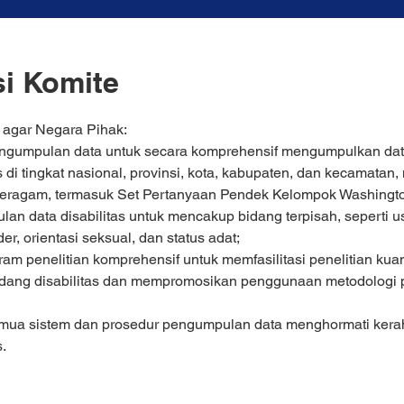
i Komite
agar Negara Pihak:
ngumpulan data untuk secara komprehensif mengumpulkan data 
 di tingkat nasional, provinsi, kota, kabupaten, dan kecamata
 seragam, termasuk Set Pertanyaan Pendek Kelompok Washingto
 data disabilitas untuk mencakup bidang terpisah, seperti usia
der, orientasi seksual, dan status adat;
penelitian komprehensif untuk memfasilitasi penelitian kuantita
ndang disabilitas dan mempromosikan penggunaan metodologi pen
ua sistem dan prosedur pengumpulan data menghormati keraha
.