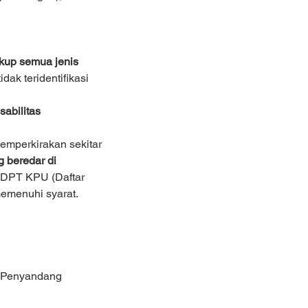
akup semua jenis 
ak teridentifikasi 
sabilitas 
emperkirakan sekitar 
g beredar di 
 DPT KPU (Daftar 
memenuhi syarat.
g Penyandang 