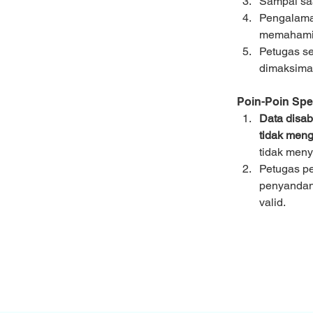
Sampai saa
Pengalaman
memahami b
Petugas se
dimaksimalk
Poin-Poin Spes
Data disab
tidak men
tidak meny
Petugas pe
penyandang
valid.