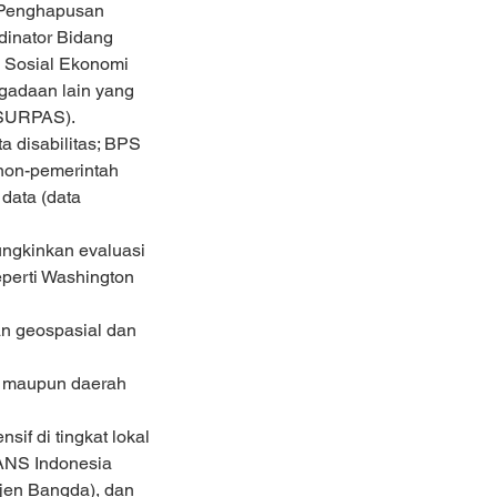
 Penghapusan 
inator Bidang 
Sosial Ekonomi 
gadaan lain yang 
(SURPAS).
 disabilitas; BPS 
non-pemerintah 
data (data 
ngkinkan evaluasi 
eperti Washington 
n geospasial dan 
t maupun daerah 
f di tingkat lokal 
ANS Indonesia 
jen Bangda), dan 