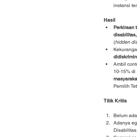
instansi t
Hasil
Perkiraan 
disabilitas,
(
hidden di
Kekurangan
didiskrimi
Ambil cont
10-15% di 
masyarakat
Pemilih Te
Titik Kritis
Belum ada 
Adanya ego
Disabilitas