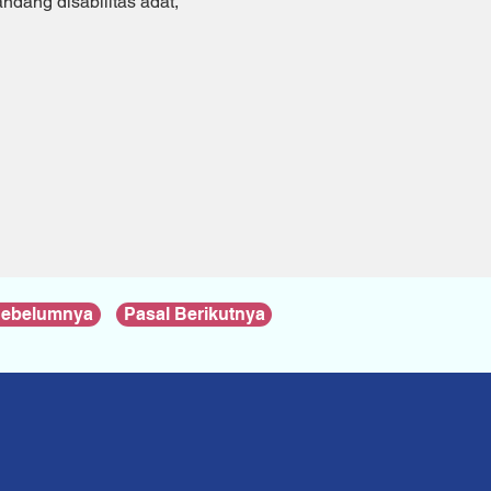
dang disabilitas adat, 
Sebelumnya
Pasal Berikutnya