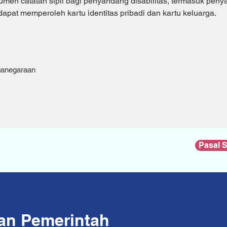
men catatan sipil bagi penyandang disabilitas, termasuk penyan
pat memperoleh kartu identitas pribadi dan kartu keluarga.
ganegaraan
Pasal 
kan Pemerintah