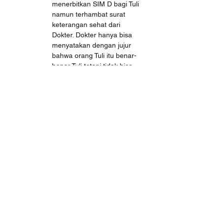
menerbitkan SIM D bagi Tuli 
namun terhambat surat 
keterangan sehat dari 
Dokter. Dokter hanya bisa 
menyatakan dengan jujur ​​
bahwa orang Tuli itu benar-
benar Tuli tetapi tidak bisa 
merekomendasikan agar 
orang Tuli tersebut diberikan 
SIM D. Ada Peraturan 
Kapolri (PERKA POLRI) No. 
10 Tahun 2009 yang 
melarang mereka yang 
memiliki gangguan 
pendengaran dan 
penglihatan untuk 
mengoperasikan kendaraan 
bermotor.
Daftar Masalah
Bagaimana memastikan 